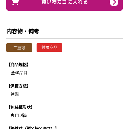
買い物カゴに入れる
内容物・備考
【商品規格】
全40品目
【保管方法】
常温
【包装紙形状】
専用封筒
【箱外寸（縦×横×高さ）】