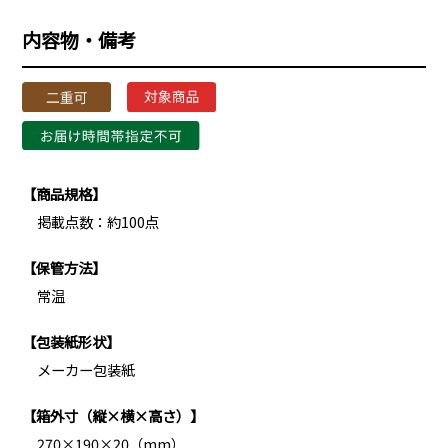
内容物・備考
【商品規格】
掲載点数：約100点
【保管方法】
常温
【包装紙形状】
メーカー包装紙
【箱外寸（縦×横×高さ）】
270×190×20（mm）