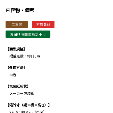
内容物・備考
【商品規格】
掲載点数：約110点
【保管方法】
常温
【包装紙形状】
メーカー包装紙
【箱外寸（縦×横×高さ）】
270×190×20（mm）