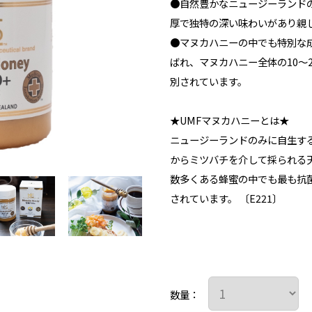
●自然豊かなニュージーランド
厚で独特の深い味わいがあり親
●マヌカハニーの中でも特別な
ばれ、マヌカハニー全体の10～
別されています。
★UMFマヌカハニーとは★
ニュージーランドのみに自生する
からミツバチを介して採られる
数多くある蜂蜜の中でも最も抗
されています。 〔E221〕
数量：