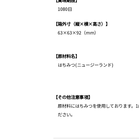
【賞味期限】
1080日
【箱外寸（縦×横×高さ）】
63×63×92（mm）
【原材料名】
はちみつ(ニュージーランド)
【その他注意事項】
原材料にはちみつを使用しております。
ださい。