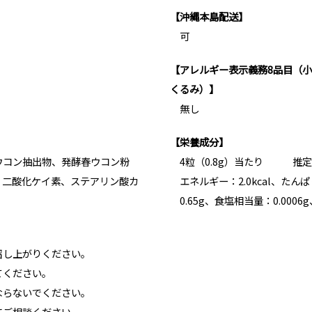
【沖縄本島配送】
可
【アレルギー表示義務8品目（
くるみ）】
無し
【栄養成分】
ウコン抽出物、発酵春ウコン粉
4粒（0.8g）当たり 推
、二酸化ケイ素、ステアリン酸カ
エネルギー：2.0kcal、たんぱ
0.65g、食塩相当量：0.00
召し上がりください。
てください。
ならないでください。
にご相談ください。