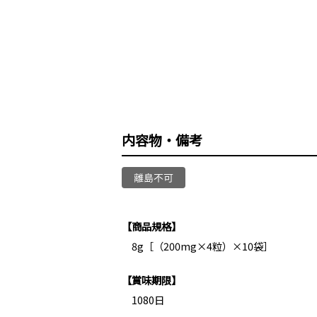
内容物・備考
【商品規格】
8g［（200mg×4粒）×10袋］
【賞味期限】
1080日