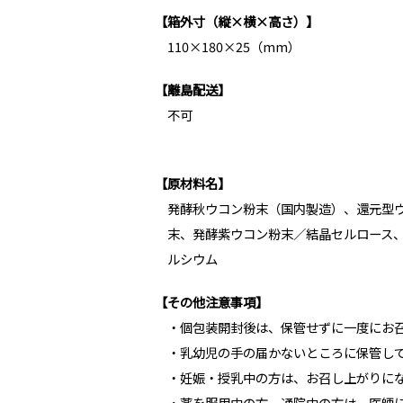
【箱外寸（縦×横×高さ）】
110×180×25（mm）
【離島配送】
不可
【原材料名】
発酵秋ウコン粉末（国内製造）、還元型
末、発酵紫ウコン粉末／結晶セルロース
ルシウム
【その他注意事項】
・個包装開封後は、保管せずに一度にお
・乳幼児の手の届かないところに保管し
・妊娠・授乳中の方は、お召し上がりに
・薬を服用中の方、通院中の方は、医師