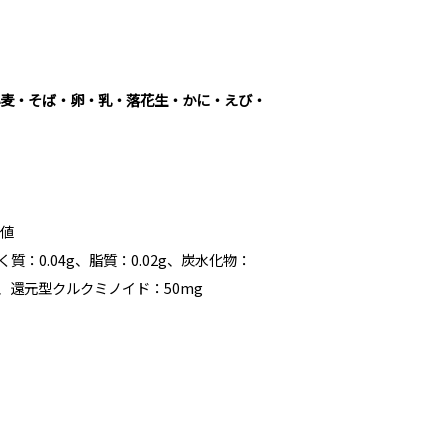
小麦・そば・卵・乳・落花生・かに・えび・
定値
く質：0.04g、脂質：0.02g、炭水化物：
06g、還元型クルクミノイド：50mg