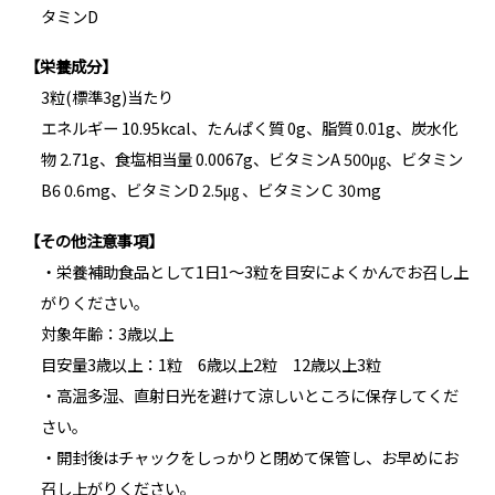
タミンD
【栄養成分】
3粒(標準3g)当たり
エネルギー 10.95kcal、たんぱく質 0g、脂質 0.01g、炭水化
物 2.71g、食塩相当量 0.0067g、ビタミンA 500㎍、ビタミン
B6 0.6mg、ビタミンD 2.5㎍ 、ビタミンＣ 30mg
【その他注意事項】
・栄養補助食品として1日1～3粒を目安によくかんでお召し上
がりください。
対象年齢：3歳以上
目安量3歳以上：1粒 6歳以上2粒 12歳以上3粒
・高温多湿、直射日光を避けて涼しいところに保存してくだ
さい。
・開封後はチャックをしっかりと閉めて保管し、お早めにお
召し上がりください。