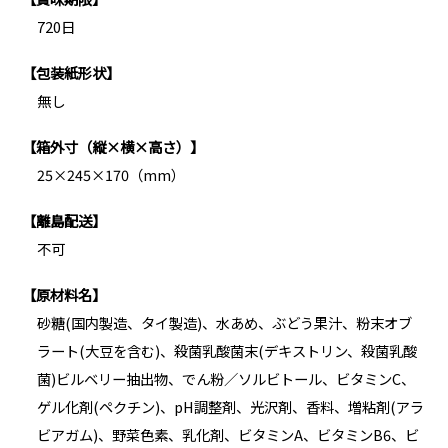
720日
【包装紙形状】
無し
【箱外寸（縦×横×高さ）】
25×245×170（mm）
【離島配送】
不可
【原材料名】
砂糖(国内製造、タイ製造)、水あめ、ぶどう果汁、粉末オブ
ラート(大豆を含む)、殺菌乳酸菌末(デキストリン、殺菌乳酸
菌)ビルベリー抽出物、でん粉／ソルビトール、ビタミンC、
ゲル化剤(ペクチン)、pH調整剤、光沢剤、香料、増粘剤(アラ
ビアガム)、野菜色素、乳化剤、ビタミンA、ビタミンB6、ビ